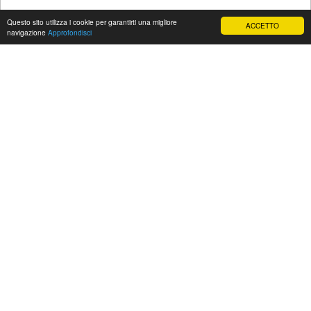
Questo sito utilizza i cookie per garantirti una migliore
ACCETTO
navigazione
Approfondisci
Prodotti in evidenza